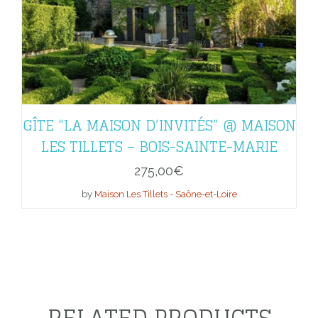
GÎTE “LA MAISON D’INVITÉS” @ MAISON
LES TILLETS – BOIS-SAINTE-MARIE
275,00
€
by
Maison Les Tillets - Saône-et-Loire