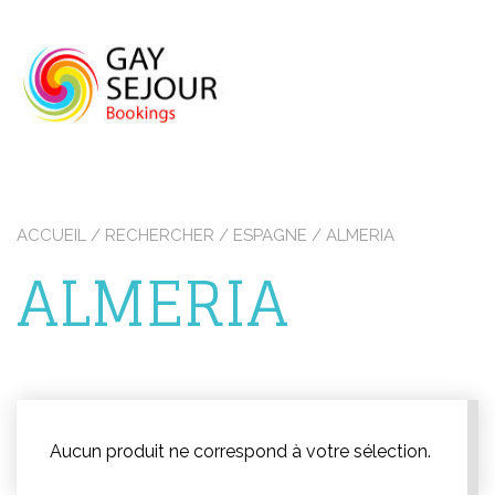
Skip
to
content
ACCUEIL
/
RECHERCHER
/
ESPAGNE
/ ALMERIA
ALMERIA
Aucun produit ne correspond à votre sélection.