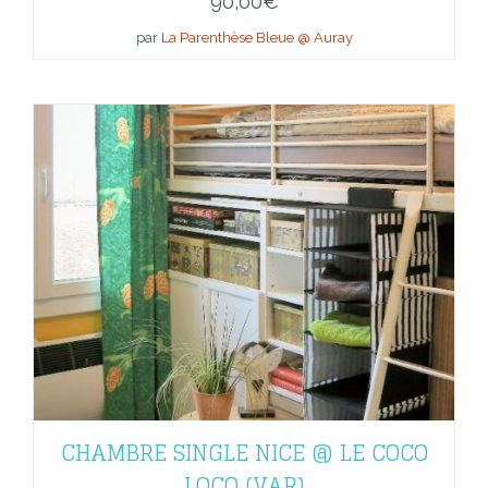
90,00
€
par
La Parenthèse Bleue @ Auray
CHAMBRE SINGLE NICE @ LE COCO
LOCO (VAR)