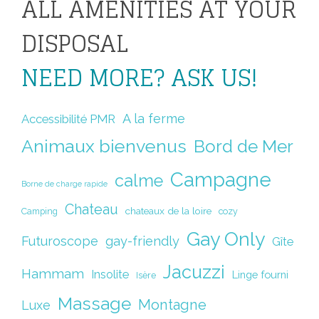
ALL AMENITIES AT YOUR
DISPOSAL
NEED MORE? ASK US!
A la ferme
Accessibilité PMR
Animaux bienvenus
Bord de Mer
Campagne
calme
Borne de charge rapide
Chateau
chateaux de la loire
Camping
cozy
Gay Only
Futuroscope
gay-friendly
Gîte
Jacuzzi
Hammam
Insolite
Linge fourni
Isère
Massage
Montagne
Luxe