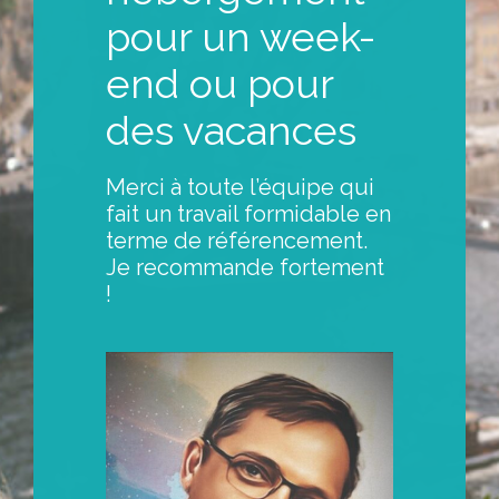
pour un week-
end ou pour
des vacances
Merci à toute l’équipe qui
fait un travail formidable en
terme de référencement.
Je recommande fortement
!