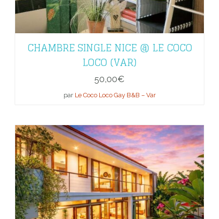
CHAMBRE SINGLE NICE @ LE COCO
LOCO (VAR)
50,00
€
par
Le Coco Loco Gay B&B – Var