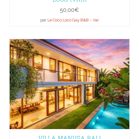
50,00
€
par
Le Coco Loco Gay B&B – Var
VILLA MANUSA BALI