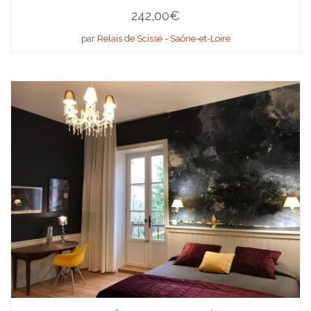
242,00
€
par
Relais de Scissé - Saône-et-Loire