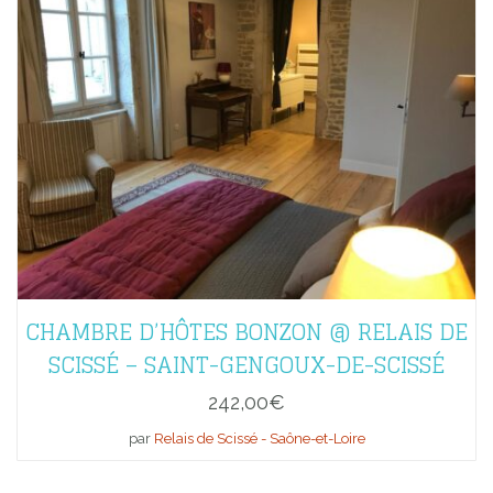
CHAMBRE D’HÔTES BONZON @ RELAIS DE
SCISSÉ – SAINT-GENGOUX-DE-SCISSÉ
242,00
€
par
Relais de Scissé - Saône-et-Loire