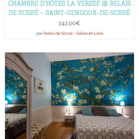
CHAMBRE D’HÔTES LA VERZÉE @ RELAIS
DE SCISSÉ – SAINT-GENGOUX-DE-SCISSÉ
242,00
€
par
Relais de Scissé - Saône-et-Loire