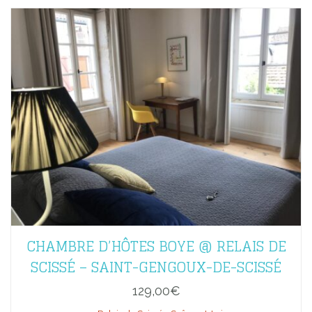
CHAMBRE D’HÔTES BOYE @ RELAIS DE
SCISSÉ – SAINT-GENGOUX-DE-SCISSÉ
129,00
€