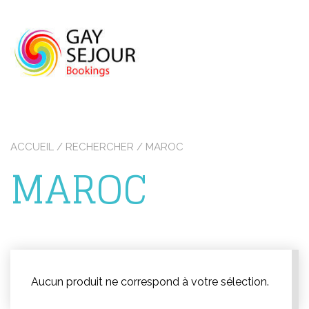
Skip
to
content
ACCUEIL
/
RECHERCHER
/ MAROC
MAROC
Aucun produit ne correspond à votre sélection.