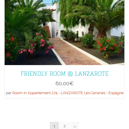
FRIENDLY ROOM @ LANZAROTE
60,00
€
par
Room in Appartement 274 - LANZAROTE Les Canaries - Espagne
1
2
→