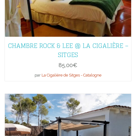
CHAMBRE ROCK & LEE @ LA CIGALIÈRE –
SITGES
85,00
€
par
La Cigalière de Sitges - Catalogne