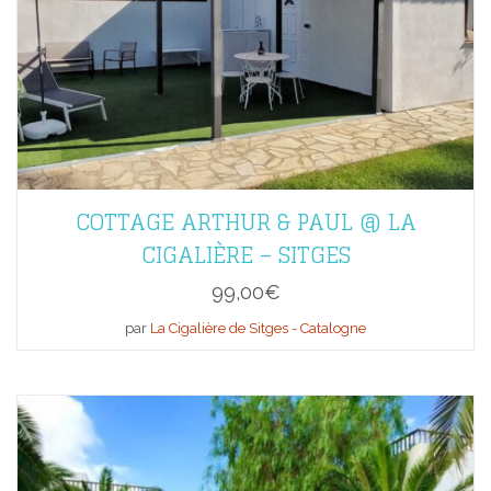
COTTAGE ARTHUR & PAUL @ LA
CIGALIÈRE – SITGES
99,00
€
par
La Cigalière de Sitges - Catalogne