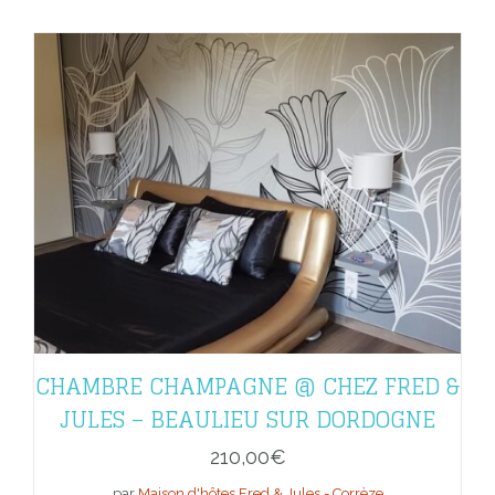
CHAMBRE CHAMPAGNE @ CHEZ FRED &
JULES – BEAULIEU SUR DORDOGNE
210,00
€
par
Maison d'hôtes Fred & Jules - Corrèze