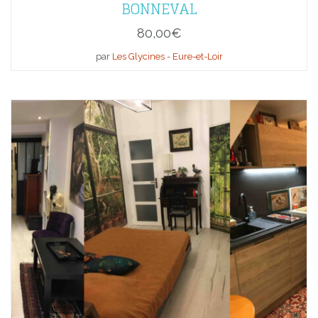
BONNEVAL
80,00
€
par
Les Glycines - Eure-et-Loir