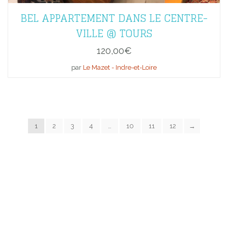
BEL APPARTEMENT DANS LE CENTRE-
VILLE @ TOURS
120,00
€
par
Le Mazet - Indre-et-Loire
1
2
3
4
…
10
11
12
→