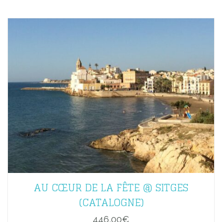
AU CŒUR DE LA FÊTE @ SITGES
(CATALOGNE)
446,00
€