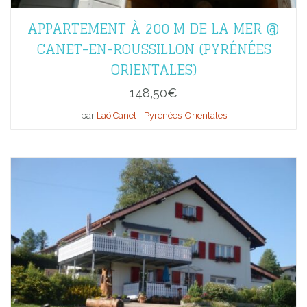
APPARTEMENT À 200 M DE LA MER @
CANET-EN-ROUSSILLON (PYRÉNÉES
ORIENTALES)
148,50
€
par
Laô Canet - Pyrénées-Orientales