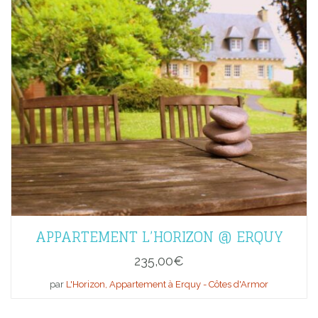
APPARTEMENT L’HORIZON @ ERQUY
235,00
€
par
L'Horizon, Appartement à Erquy - Côtes d'Armor