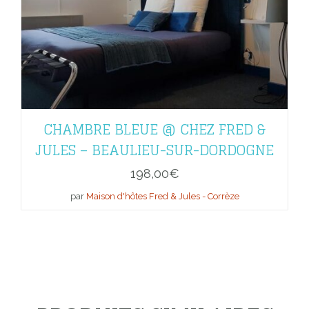
CHAMBRE BLEUE @ CHEZ FRED &
JULES – BEAULIEU-SUR-DORDOGNE
198,00
€
par
Maison d'hôtes Fred & Jules - Corrèze