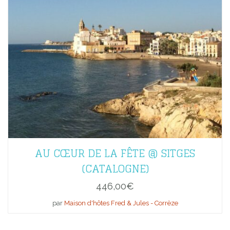
AU CŒUR DE LA FÊTE @ SITGES
(CATALOGNE)
446,00
€
par
Maison d'hôtes Fred & Jules - Corrèze