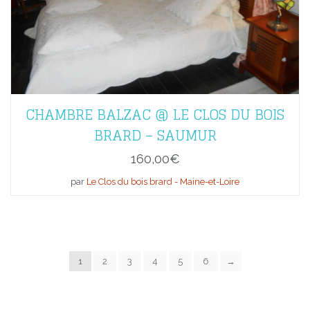
CHAMBRE BALZAC @ LE CLOS DU BOIS
BRARD – SAUMUR
160,00
€
par
Le Clos du bois brard - Maine-et-Loire
1
2
3
4
5
6
→