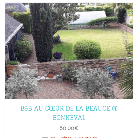
B&B AU CŒUR DE LA BEAUCE @
BONNEVAL
80,00
€