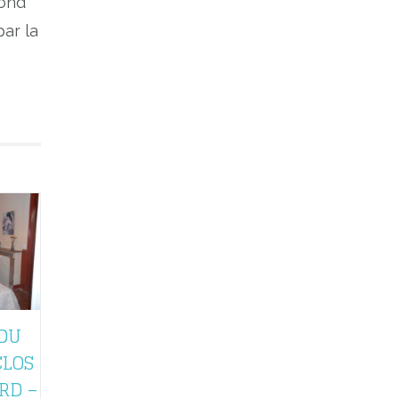
cond
par la
DU
CLOS
RD –