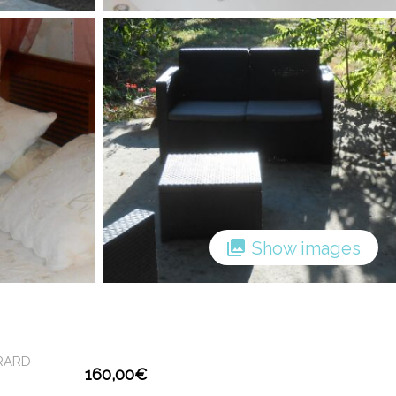
Show images
RARD
160,00
€