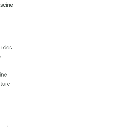
iscine
u des
e
ine
cture
s