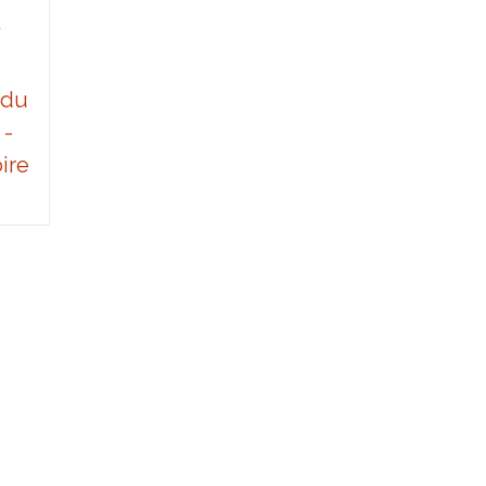
R
 du
 -
ire