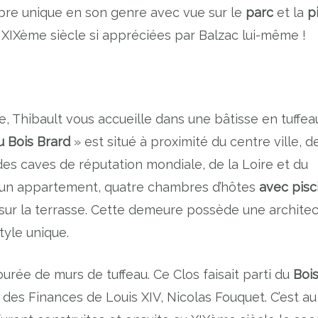
re unique en son genre avec vue sur le
parc
et la
p
u XIXème siècle si appréciées par Balzac lui-même !
, Thibault vous accueille dans une bâtisse en tuffea
u Bois Brard
» est situé à proximité du centre ville, d
, des caves de réputation mondiale, de la Loire et du
e un appartement, quatre chambres d’hôtes
avec pisc
 sur la terrasse. Cette demeure possède une archite
tyle unique.
urée de murs de tuffeau. Ce Clos faisait parti du
Boi
e des Finances de Louis XIV, Nicolas Fouquet. C’est au