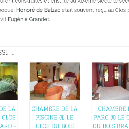
 furent construites et ensuite au XIXème siècle le se
époque,
Honoré de Balzac
était souvent reçu au Clos 
rivit Eugénie Grandet.
 ...
DE LA
CHAMBRE DE LA
CHAMBRE 
 CLOS
PISCINE @ LE
PARC @ LE 
RARD –
CLOS DU BOIS
DU BOIS BRA