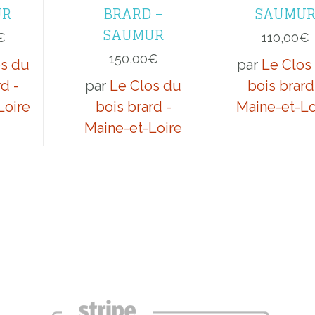
UR
BRARD –
SAUMU
SAUMUR
€
110,00
€
150,00
€
os du
par
Le Clos
rd -
par
Le Clos du
bois brard
Loire
bois brard -
Maine-et-Lo
Maine-et-Loire