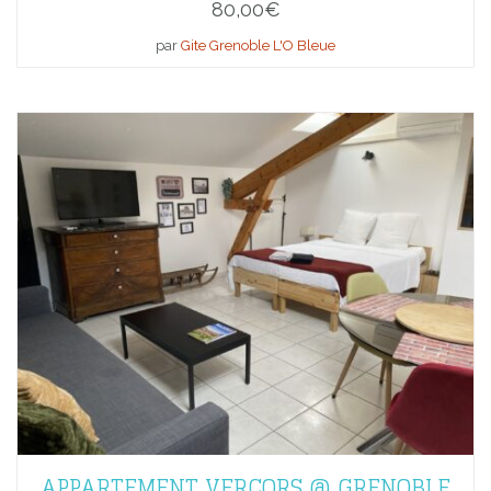
80,00
€
par
Gite Grenoble L'O Bleue
APPARTEMENT VERCORS @ GRENOBLE