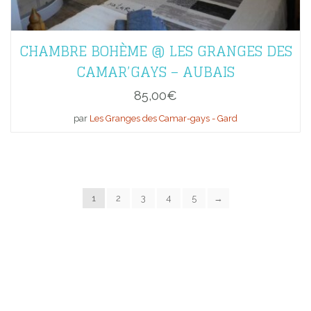
CHAMBRE BOHÈME @ LES GRANGES DES
CAMAR’GAYS – AUBAIS
85,00
€
par
Les Granges des Camar-gays - Gard
1
2
3
4
5
→