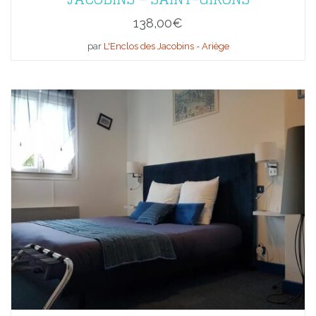
138,00
€
par
L'Enclos des Jacobins - Ariège