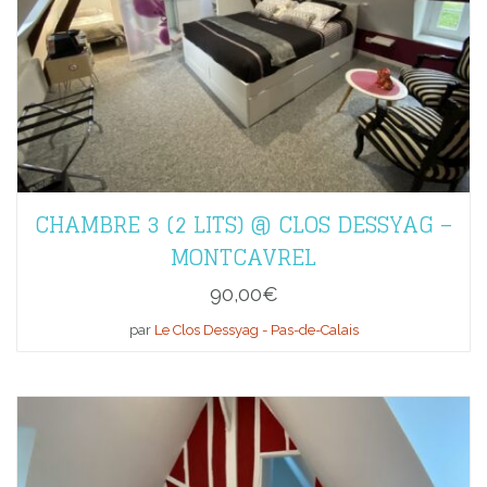
CHAMBRE 3 (2 LITS) @ CLOS DESSYAG –
MONTCAVREL
90,00
€
par
Le Clos Dessyag - Pas-de-Calais