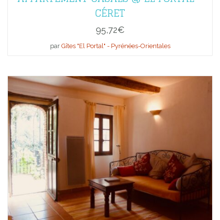
CÉRET
95,72
€
par
Gîtes "El Portal" - Pyrénées-Orientales