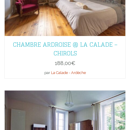
CHAMBRE ARDROISE @ LA CALADE –
CHIROLS
188,00
€
par
La Calade - Ardèche