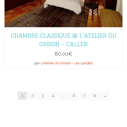
CHAMBRE CLASSIQUE @ L’ATELIER DU
GRISON – CALLEN
80,00
€
par
L’Atelier du Grison - Les Landes
1
2
3
4
…
6
7
8
→