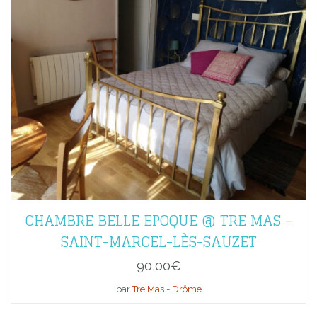
CHAMBRE BELLE EPOQUE @ TRE MAS –
SAINT-MARCEL-LÈS-SAUZET
90,00
€
par
Tre Mas - Drôme