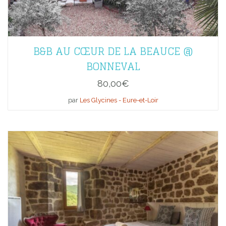
B&B AU CŒUR DE LA BEAUCE @
BONNEVAL
80,00
€
par
Les Glycines - Eure-et-Loir