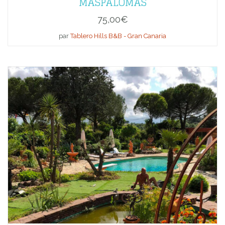
MASPALOMAS
75,00
€
par
Tablero Hills B&B - Gran Canaria