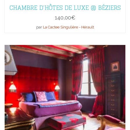
CHAMBRE D’HÔTES DE LUXE @ BÉZIERS
140,00
€
par
La Cactee Singulière - Hérault