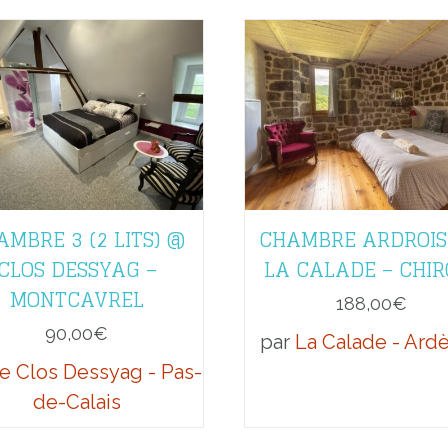
AMBRE 3 (2 LITS) @
CHAMBRE ARDROIS
CLOS DESSYAG –
LA CALADE – CHIR
MONTCAVREL
188,00
€
90,00
€
par
La Calade - Ard
e Clos Dessyag - Pas-
de-Calais