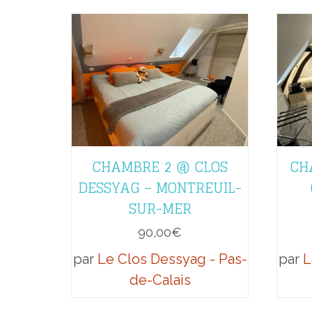
CHAMBRE 2 @ CLOS
CH
DESSYAG – MONTREUIL-
SUR-MER
90,00
€
par
Le Clos Dessyag - Pas-
par
L
de-Calais