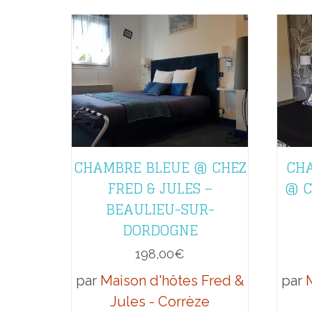
CHAMBRE BLEUE @ CHEZ
CH
FRED & JULES –
@ C
BEAULIEU-SUR-
DORDOGNE
198,00
€
par
Maison d'hôtes Fred &
par
Jules - Corrèze