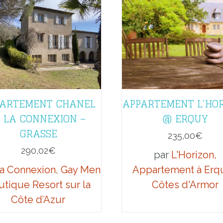
ARTEMENT CHANEL
APPARTEMENT L’HO
 LA CONNEXION –
@ ERQUY
GRASSE
235,00
€
290,02
€
par
L'Horizon,
a Connexion, Gay Men
Appartement à Erqu
utique Resort sur la
Côtes d'Armor
Côte d’Azur