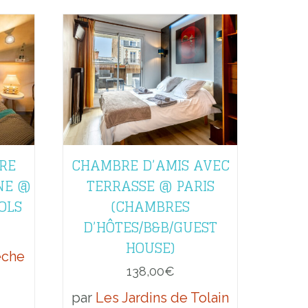
RE
CHAMBRE D’AMIS AVEC
NE @
TERRASSE @ PARIS
OLS
(CHAMBRES
D’HÔTES/B&B/GUEST
HOUSE)
èche
138,00
€
par
Les Jardins de Tolain