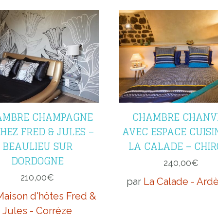
AMBRE CHAMPAGNE
CHAMBRE CHANV
HEZ FRED & JULES –
AVEC ESPACE CUISI
BEAULIEU SUR
LA CALADE – CHIR
DORDOGNE
240,00
€
210,00
€
par
La Calade - Ard
Maison d'hôtes Fred &
Jules - Corrèze