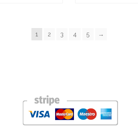
1
2
3
4
5
→