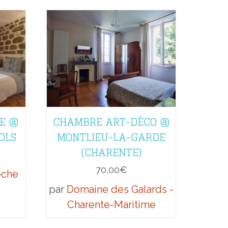
E @
CHAMBRE ART-DÉCO @
OLS
MONTLIEU-LA-GARDE
(CHARENTE)
70,00
€
èche
par
Domaine des Galards -
Charente-Maritime