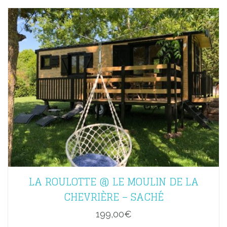
LA ROULOTTE @ LE MOULIN DE LA
CHEVRIÈRE – SACHÉ
199,00
€