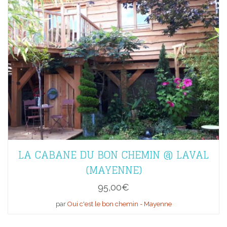
LA CABANE DU BON CHEMIN @ LAVAL
(MAYENNE)
95,00
€
par
Oui c'est le bon chemin - Mayenne