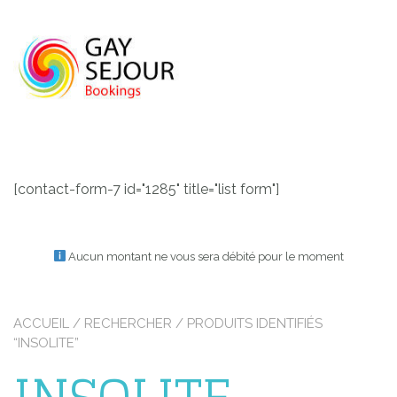
Skip
to
content
[contact-form-7 id="1285" title="list form"]
Aucun montant ne vous sera débité pour le moment
ACCUEIL
/
RECHERCHER
/ PRODUITS IDENTIFIÉS
“INSOLITE”