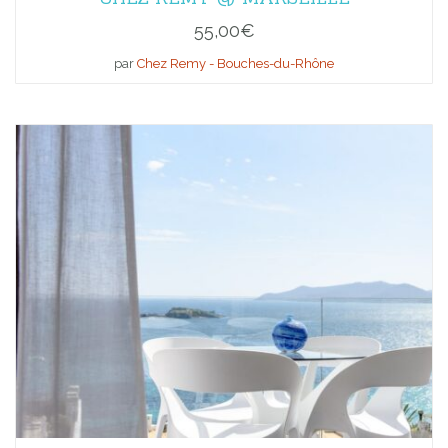
55,00
€
par
Chez Remy - Bouches-du-Rhône