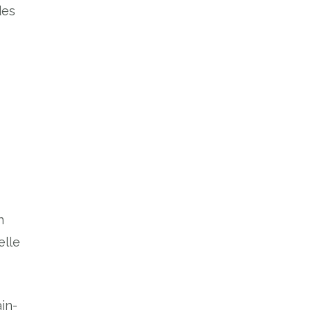
des
n
elle
in-