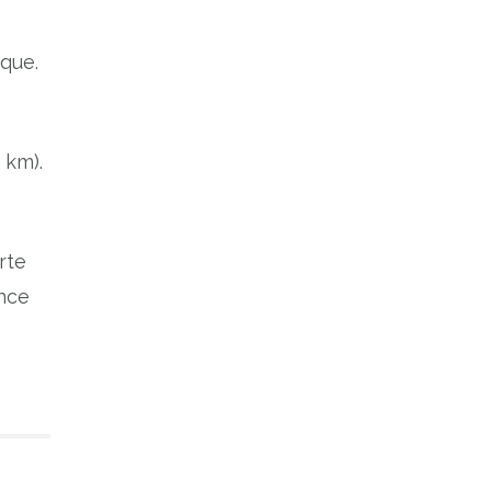
ique.
 km).
rte
ance