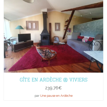
GÎTE EN ARDÈCHE @ VIVIERS
239,76
€
par
Une pause en Ardèche