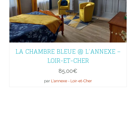
LA CHAMBRE BLEUE @ L’ANNEXE –
LOIR-ET-CHER
85,00
€
par
L'annexe - Loir-et-Cher