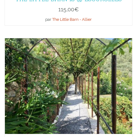
115,00
€
par
The Little Barn - Allier