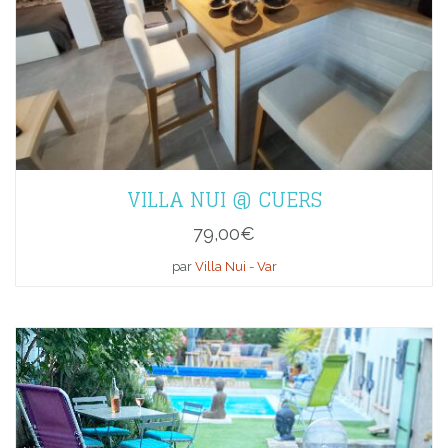
VILLA NUI @ CUERS
79,00
€
par
Villa Nui - Var