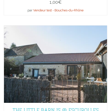
1,00
€
par
Vendeur test - Bouches-du-Rhône
THE LITTLE BARN IS @ ESCUROLLES