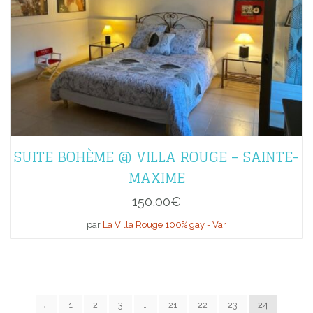
SUITE BOHÈME @ VILLA ROUGE – SAINTE-
MAXIME
150,00
€
par
La Villa Rouge 100% gay - Var
←
1
2
3
…
21
22
23
24