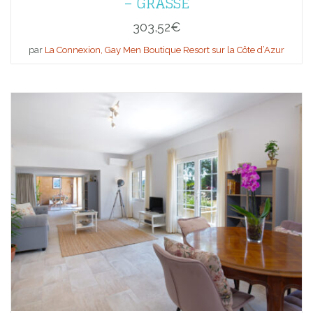
– GRASSE
303,52
€
par
La Connexion, Gay Men Boutique Resort sur la Côte d’Azur