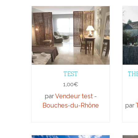
TEST
THE
1,00
€
par
Vendeur test -
Bouches-du-Rhône
par
T