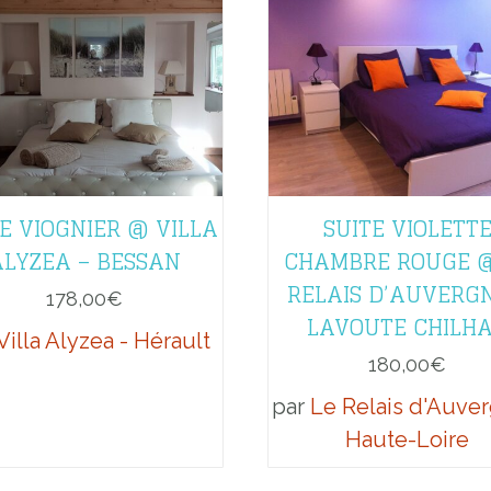
E VIOGNIER @ VILLA
SUITE VIOLETT
ALYZEA – BESSAN
CHAMBRE ROUGE @
RELAIS D’AUVERGN
178,00
€
LAVOUTE CHILH
Villa Alyzea - Hérault
180,00
€
par
Le Relais d'Auver
Haute-Loire