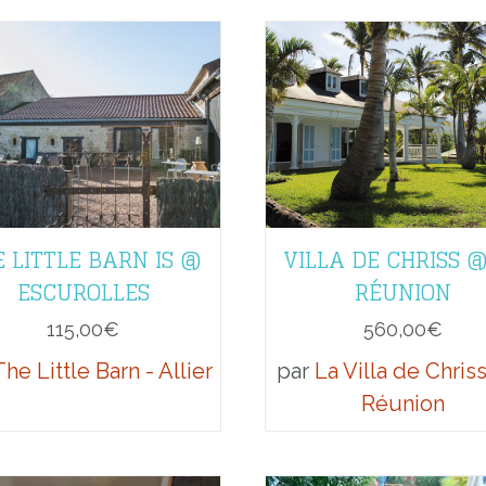
 LITTLE BARN IS @
VILLA DE CHRISS 
ESCUROLLES
RÉUNION
115,00
€
560,00
€
he Little Barn - Allier
par
La Villa de Chriss
Réunion