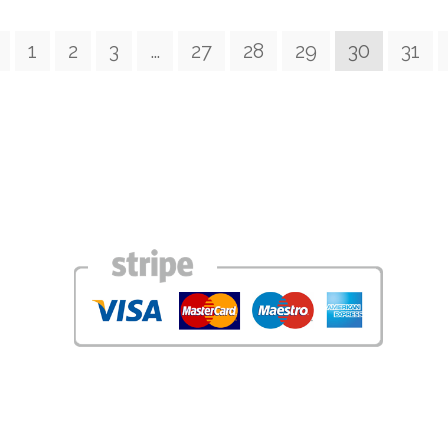
←
1
2
3
…
27
28
29
30
31