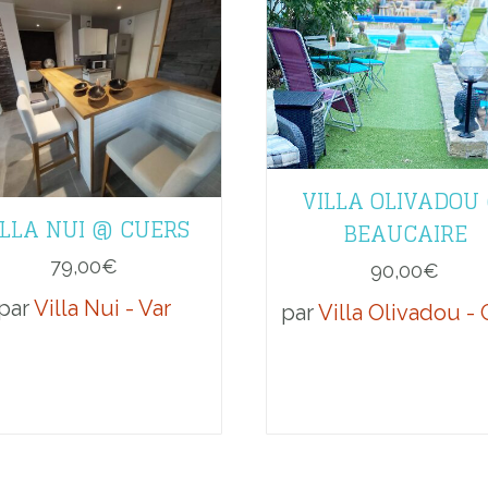
VILLA OLIVADOU
ILLA NUI @ CUERS
BEAUCAIRE
79,00
€
90,00
€
par
Villa Nui - Var
par
Villa Olivadou -