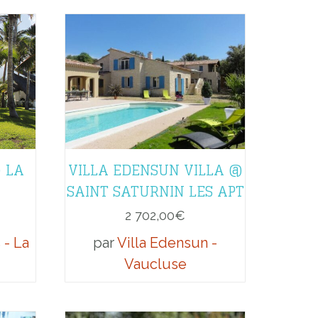
@ LA
VILLA EDENSUN VILLA @
SAINT SATURNIN LES APT
2 702,00
€
 - La
par
Villa Edensun -
Vaucluse