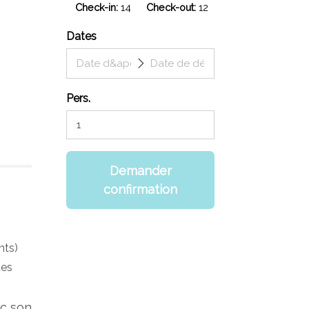
Check-in
14
Check-out
12
Dates
Pers.
Demander
confirmation
nts)
des
ec son