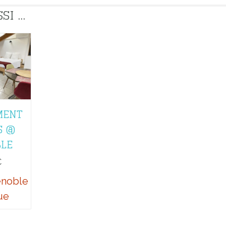
 ...
MENT
S @
LE
€
enoble
ue