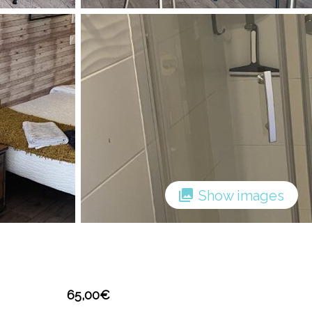
Show images
65,00
€