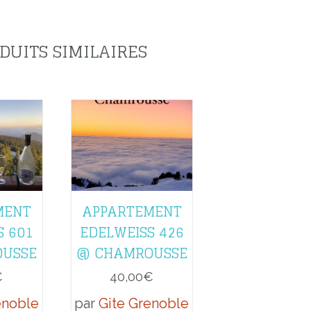
DUITS SIMILAIRES
MENT
APPARTEMENT
S 601
EDELWEISS 426
OUSSE
@ CHAMROUSSE
€
40,00
€
enoble
par
Gite Grenoble