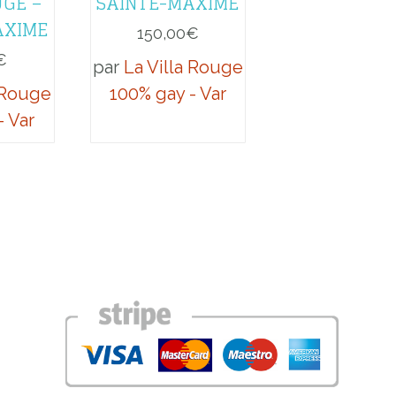
UGE –
SAINTE-MAXIME
AXIME
150,00
€
€
par
La Villa Rouge
a Rouge
100% gay - Var
- Var