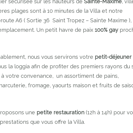
tier sécurisée sur les hauteurs de
Sainte-Maxime
, vill
eres plages sont à 10 minutes de la Villa et notre
oroute A6 ( Sortie 36 Saint Tropez – Sainte Maxime ),
l’emplacement. Un petit havre de paix
100% gay
proc
ablement, nous vous servirons votre
petit-déjeuner
us la loggia afin de profiter des premiers rayons du s
 à votre convenance, un assortiment de pains,
harcuterie, fromage, yaourts maison et fruits de sais
 proposons une
petite restauration
(12h à 14h) pour v
estations que vous offre la Villa.