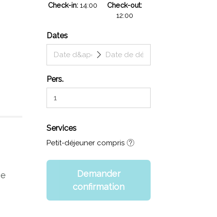
Check-in
14:00
Check-out
12:00
Dates
Pers.
Services
Petit-déjeuner compris
Demander
se
confirmation