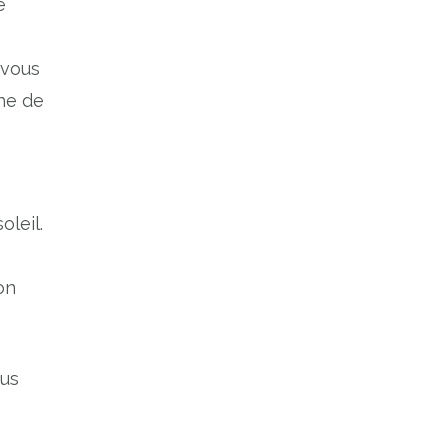
e
 vous
he de
oleil.
on
ous