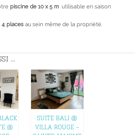
otre
piscine de 10 x 5 m
utilisable en saison
 4 places
au sein même de la propriété.
 ...
BLACK
SUITE BALI @
TE @
VILLA ROUGE –