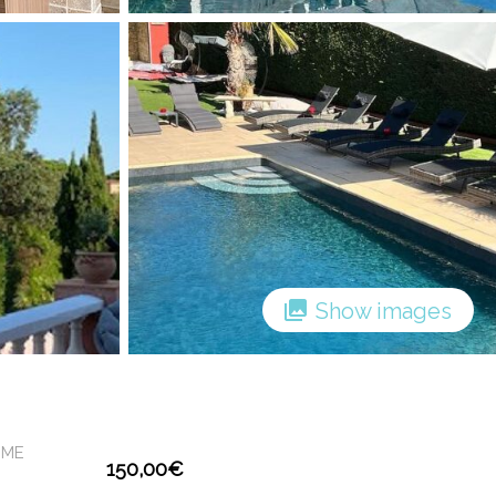
Show images
IME
150,00
€