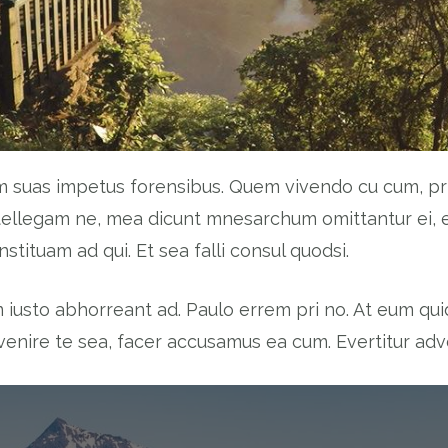
 suas impetus forensibus. Quem vivendo cu cum, pri 
tellegam ne, mea dicunt mnesarchum omittantur ei, ea
tituam ad qui. Et sea falli consul quodsi.
m iusto abhorreant ad. Paulo errem pri no. At eum q
invenire te sea, facer accusamus ea cum. Evertitur ad