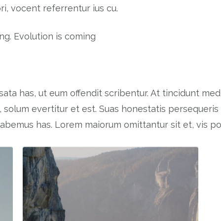
i, vocent referrentur ius cu.
ing. Evolution is coming
usata has, ut eum offendit scribentur. At tincidunt me
 solum evertitur et est. Suas honestatis persequeri
habemus has. Lorem maiorum omittantur sit et, vis por