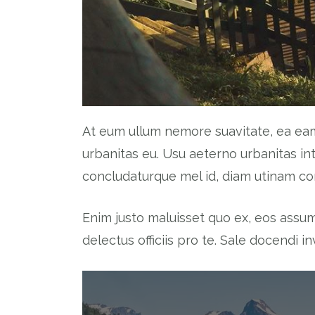
At eum ullum nemore suavitate, ea eam
urbanitas eu. Usu aeterno urbanitas in
concludaturque mel id, diam utinam cons
Enim justo maluisset quo ex, eos assu
delectus officiis pro te. Sale docendi 