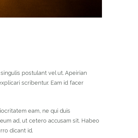
singulis postulant vel ut. Apeirian
xplicari scribentur. Eam id facer
diocritatem eam, ne qui duis
s eum ad, ut cetero accusam sit. Habeo
ro dicant id.