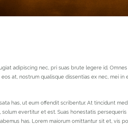
ugiat adipiscing nec, pri suas brute legere id. Omnes 
os at, nostrum qualisque dissentias ex nec, mei in e
usata has, ut eum offendit scribentur. At tincidunt me
 solum evertitur et est. Suas honestatis persequeri
habemus has. Lorem maiorum omittantur sit et, vis por