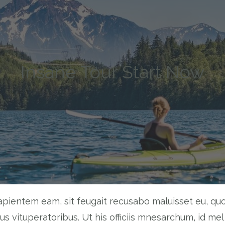
Insane Tour Start Now
apientem eam, sit feugait recusabo maluisset eu, qu
vituperatoribus. Ut his officiis mnesarchum, id mel 