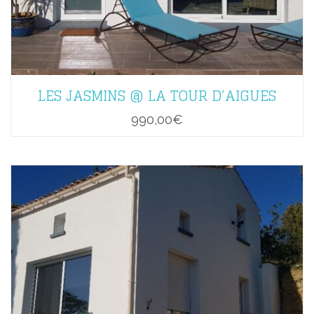
LES JASMINS @ LA TOUR D’AIGUES
990,00
€