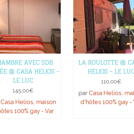
HAMBRE AVEC SDB
LA ROULOTTE @ C
ÉE @ CASA HELIOS –
HELIOS – LE LU
LE LUC
110,00
€
145,00
€
par
Casa Helios, ma
r
Casa Helios, maison
d'hôtes 100% gay - 
hôtes 100% gay - Var