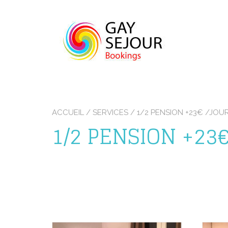
Skip
to
content
ACCUEIL
/ SERVICES / 1/2 PENSION +23€ /JOU
1/2 PENSION +23€