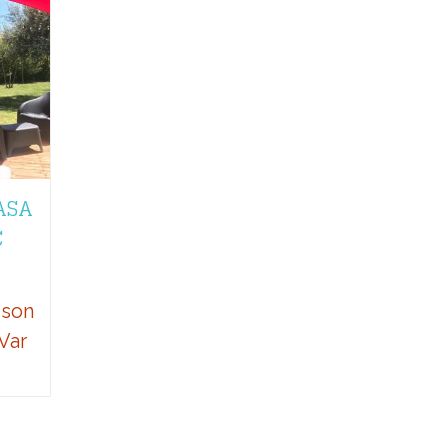
ASA
C
ison
Var