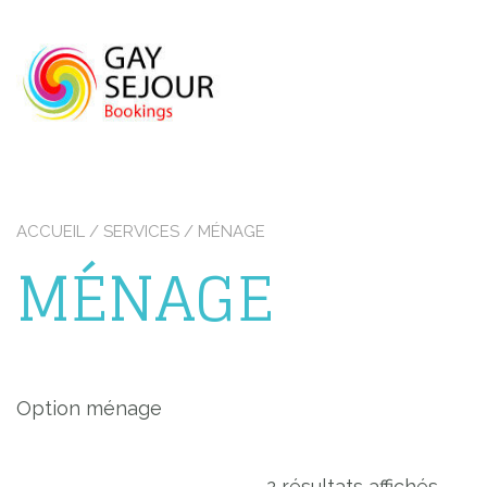
Skip
to
content
ACCUEIL
/ SERVICES / MÉNAGE
MÉNAGE
Option ménage
2 résultats affichés