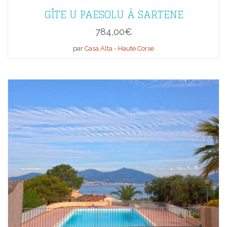
GÎTE U PAESOLU À SARTENE
784,00
€
par
Casa Alta - Haute Corse