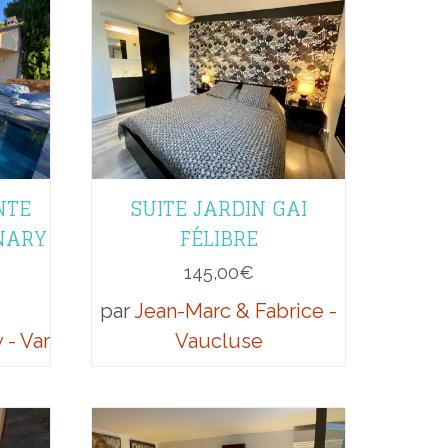
NTE
SUITE JARDIN GAI
NARY
FÉLIBRE
145,00
€
par
Jean-Marc & Fabrice -
 - Var
Vaucluse