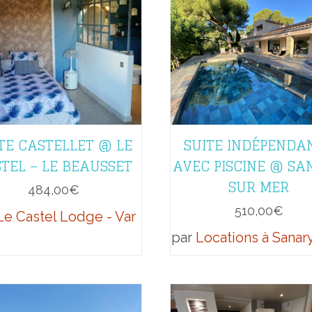
TE CASTELLET @ LE
SUITE INDÉPENDA
TEL – LE BEAUSSET
AVEC PISCINE @ SA
SUR MER
484,00
€
510,00
€
Le Castel Lodge - Var
par
Locations à Sanary