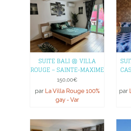
SUITE BALI @ VILLA
SUI
ROUGE – SAINTE-MAXIME
CAS
150,00
€
par
La Villa Rouge 100%
par
gay - Var