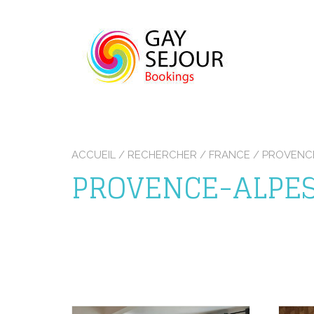
Skip
to
content
ACCUEIL
/
RECHERCHER
/
FRANCE
/
PROVENCE
PROVENCE-ALPES