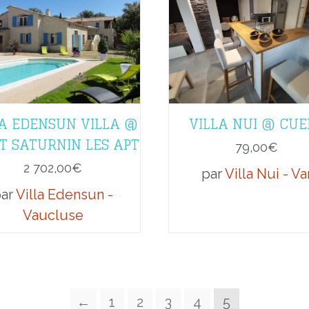
LA EDENSUN VILLA @
VILLA NUI @ CUE
T SATURNIN LES APT
79,00
€
2 702,00
€
par
Villa Nui - Va
par
Villa Edensun -
Vaucluse
←
1
2
3
4
5