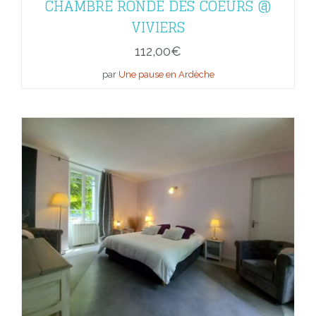
CHAMBRE RONDE DES COEURS @
VIVIERS
112,00
€
par
Une pause en Ardèche