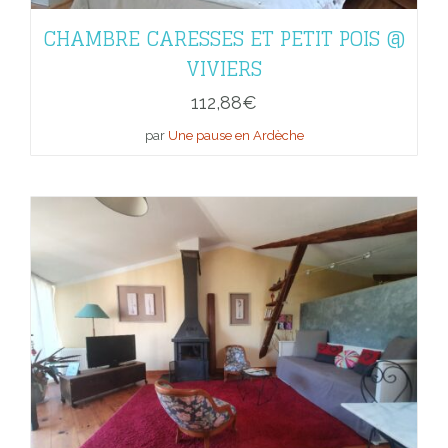
CHAMBRE CARESSES ET PETIT POIS @
VIVIERS
112,88
€
par
Une pause en Ardèche