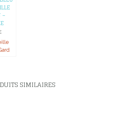
ILLE
 –
ZE
€
ille
Gard
DUITS SIMILAIRES