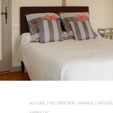
ACCUEIL
/
RECHERCHER
/
FRANCE
/
NOUVEL
SARRAZAC