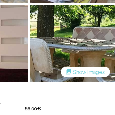
Show images
 –
66,00
€