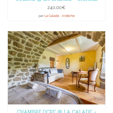
240,00
€
par
La Calade - Ardèche
CHAMBRE OCRE @ LA CALADE –