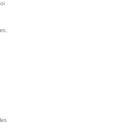
oi
es,
des