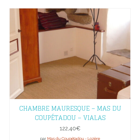
CHAMBRE MAURESQUE – MAS DU
COUPÉTADOU – VIALAS
122,40
€
par
Mas du Coupétadou - Lozère