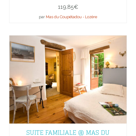
119,85
€
par
Mas du Coupétadou - Lozère
SUITE FAMILIALE @ MAS DU