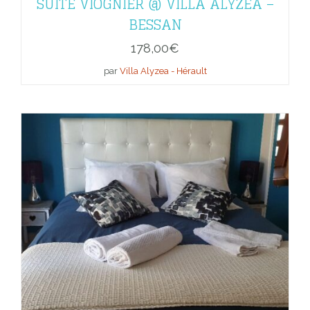
SUITE VIOGNIER @ VILLA ALYZEA –
BESSAN
178,00
€
par
Villa Alyzea - Hérault