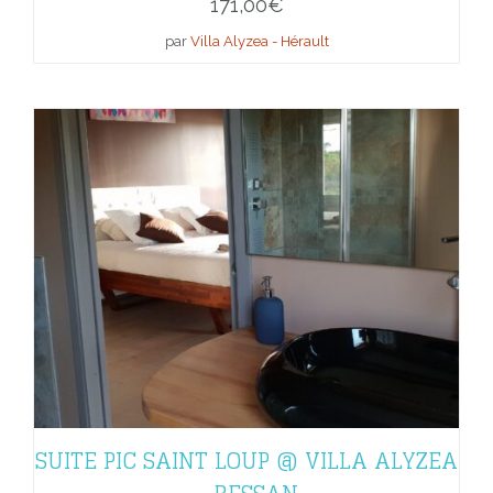
171,00
€
par
Villa Alyzea - Hérault
SUITE PIC SAINT LOUP @ VILLA ALYZEA