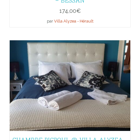
– BESSAN
174,00
€
par
Villa Alyzea - Hérault