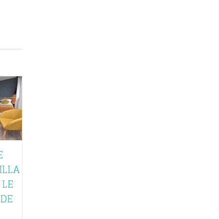
E
ILLA
 LE
GDE