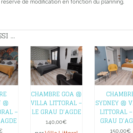
s réserve de modification en fonction du planning.
 ...
RE
CHAMBRE GOA @
CHAMBR
N @
VILLA LITTORAL –
SYDNEY @ V
ORAL –
LE GRAU D’AGDE
LITTORAL –
’AGDE
GRAU D’A
140,00
€
€
150,00
€