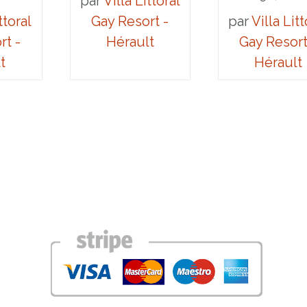
par
Villa Littoral
ttoral
Gay Resort -
par
Villa Litt
rt -
Hérault
Gay Resort
t
Hérault