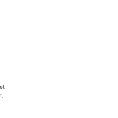
et
t,