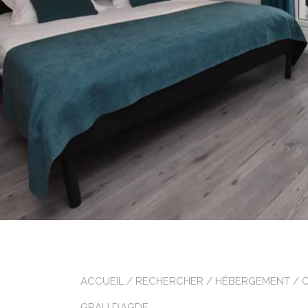
ACCUEIL
/
RECHERCHER
/
HÉBERGEMENT
/
GRAU D’AGDE