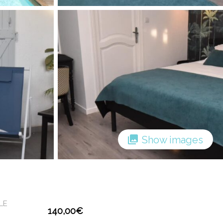
Show images
LE
140,00
€