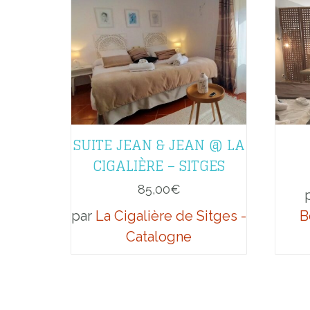
SUITE JEAN & JEAN @ LA
CIGALIÈRE – SITGES
85,00
€
par
La Cigalière de Sitges -
B
Catalogne