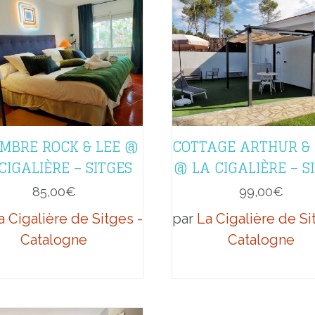
MBRE ROCK & LEE @
COTTAGE ARTHUR &
CIGALIÈRE – SITGES
@ LA CIGALIÈRE – S
85,00
€
99,00
€
a Cigalière de Sitges -
par
La Cigalière de Si
Catalogne
Catalogne