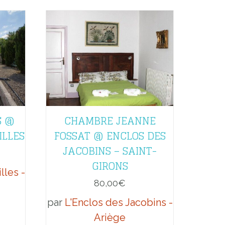
S @
CHAMBRE JEANNE
ILLES
FOSSAT @ ENCLOS DES
JACOBINS – SAINT-
GIRONS
lles -
80,00
€
par
L'Enclos des Jacobins -
Ariège