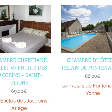
AMBRE CHRISTIANE
CHAMBRE D’HÔTE
LLET @ ENCLOS DES
RELAIS DE FONTENA
ACOBINS – SAINT-
88,00
€
GIRONS
par
Relais de Fontenai
69,00
€
Yonne
'Enclos des Jacobins -
Ariège