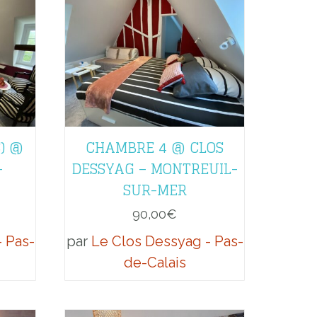
) @
CHAMBRE 4 @ CLOS
–
DESSYAG – MONTREUIL-
SUR-MER
90,00
€
 Pas-
par
Le Clos Dessyag - Pas-
de-Calais