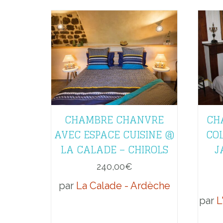
CHAMBRE CHANVRE
CH
AVEC ESPACE CUISINE @
CO
LA CALADE – CHIROLS
J
240,00
€
par
La Calade - Ardèche
par
L