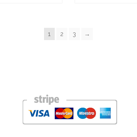
1
2
3
→