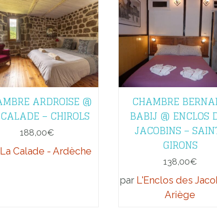
AMBRE ARDROISE @
CHAMBRE BERNA
 CALADE – CHIROLS
BABIJ @ ENCLOS 
JACOBINS – SAIN
188,00
€
GIRONS
La Calade - Ardèche
138,00
€
par
L'Enclos des Jaco
Ariège