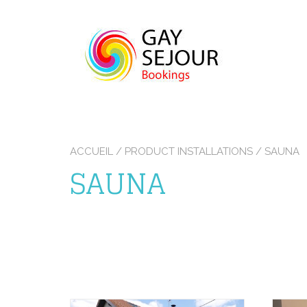
Skip
to
content
ACCUEIL
/ PRODUCT INSTALLATIONS / SAUNA
SAUNA