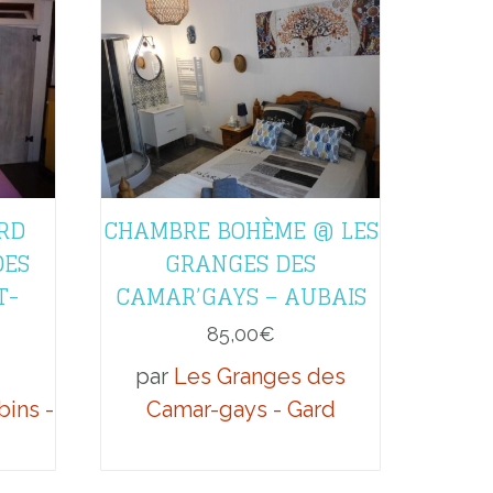
RD
CHAMBRE BOHÈME @ LES
DES
GRANGES DES
T-
CAMAR’GAYS – AUBAIS
85,00
€
par
Les Granges des
bins -
Camar-gays - Gard