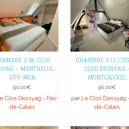
HAMBRE 2 @ CLOS
CHAMBRE 3 (2 LITS
SYAG – MONTREUIL-
CLOS DESSYAG 
SUR-MER
MONTCAVREL
90,00
€
90,00
€
e Clos Dessyag - Pas-
par
Le Clos Dessyag -
de-Calais
de-Calais