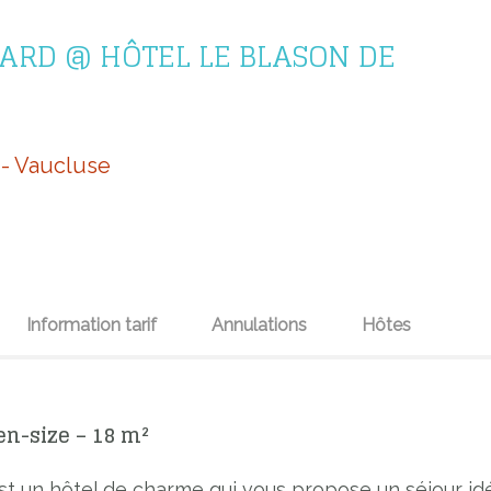
RD @ HÔTEL LE BLASON DE
 - Vaucluse
Information tarif
Annulations
Hôtes
n-size – 18 m²
t un hôtel de charme qui vous propose un séjour id