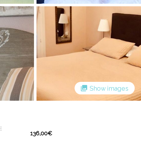
Show images
E
136,00
€