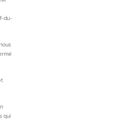
f-du-
 nous
fermé
et
en
s qui