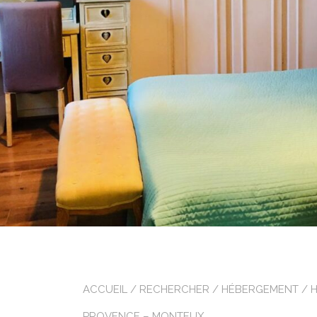
ACCUEIL
/
RECHERCHER
/
HÉBERGEMENT
/
PROVENCE – MONTEUX